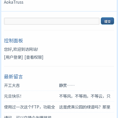
AokaTruss
控制面板
您好,欢迎到访网站!
[用户登录]
[查看权限]
最新留言
开工大吉
静赏……
元旦快乐！
不等风，不等雨，不等云，只
等你！
使用过一次这个FTP，功能全
这是虎英公园的绿道吗？那里
面，还可以的
空气挺清新的
请问，可以交换个友情链接